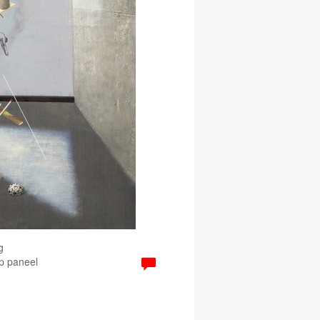
g
Op paneel