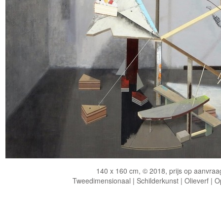
140 x 160 cm, © 2018, prijs op aanvraa
Tweedimensionaal | Schilderkunst | Olieverf | 