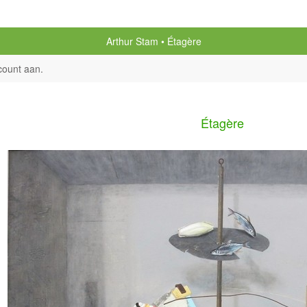
Arthur Stam
Étagère
count aan
.
Étagère